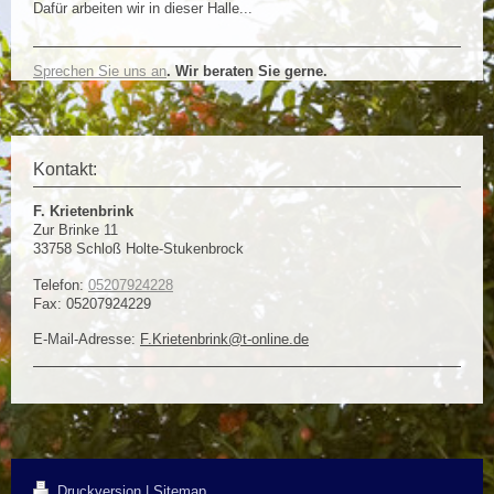
Dafür arbeiten wir in dieser Halle...
Sprechen Sie uns an
. Wir beraten Sie gerne.
Kontakt:
F. Krietenbrink
Zur Brinke 11
33758
Schloß Holte-Stukenbrock
Telefon:
05207924228
Fax:
05207924229
E-Mail-Adresse:
F.Krietenbrink@t-online.de
Druckversion
|
Sitemap